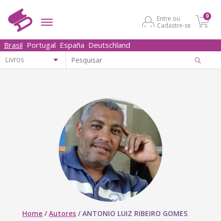
0
Entre ou
Cadastre-se
Brasil
Portugal
España
Deutschland
Home
/
Autores
/
ANTONIO LUIZ RIBEIRO GOMES