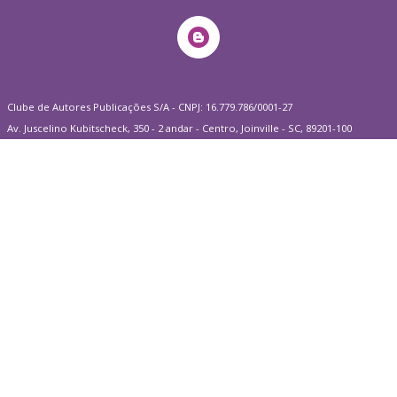
Clube de Autores Publicações S/A - CNPJ: 16.779.786/0001-27
Av. Juscelino Kubitscheck, 350 - 2 andar - Centro, Joinville - SC, 89201-100