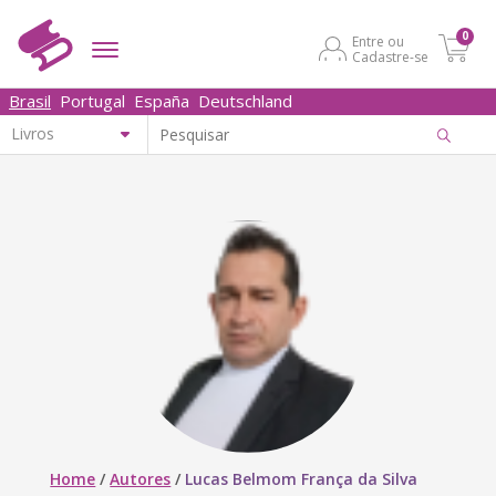
0
Entre ou
Cadastre-se
Brasil
Portugal
España
Deutschland
Home
/
Autores
/
Lucas Belmom França da Silva