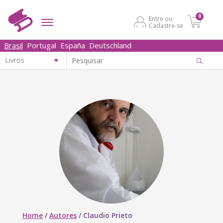
0
Entre ou
Cadastre-se
Brasil
Portugal
España
Deutschland
Home
/
Autores
/
Claudio Prieto