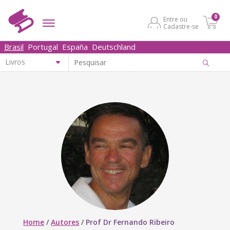
0
Entre ou
Cadastre-se
Brasil
Portugal
España
Deutschland
Home
/
Autores
/
Prof Dr Fernando Ribeiro