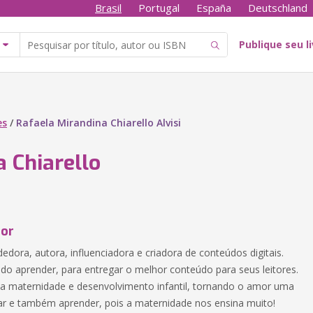
Brasil
Portugal
España
Deutschland
Publique seu l
es
/
Rafaela Mirandina Chiarello Alvisi
a Chiarello
tor
dora, autora, influenciadora e criadora de conteúdos digitais.
o aprender, para entregar o melhor conteúdo para seus leitores.
a maternidade e desenvolvimento infantil, tornando o amor uma
r e também aprender, pois a maternidade nos ensina muito!