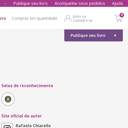
-
Publique seu livro
Acompanhe seus pedidos
Ajuda
0
Entre ou
ivro
Compras em quantidade
Cadastre-se
Publique seu livro
Selos de reconhecimento
Site oficial do autor
Rafaela Chiarello