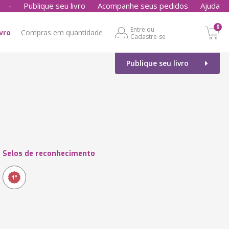
-
Publique seu livro
Acompanhe seus pedidos
Ajuda
0
Entre ou
ivro
Compras em quantidade
Cadastre-se
Publique seu livro
Selos de reconhecimento