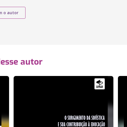
m o autor
desse autor