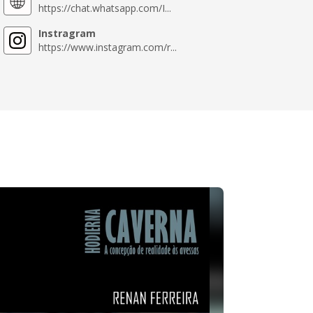
https://chat.whatsapp.com/I...
Instragram
https://www.instagram.com/r...