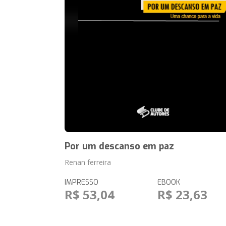
Por um descanso em paz
Renan ferreira
IMPRESSO
EBOOK
R$ 53,04
R$ 23,63