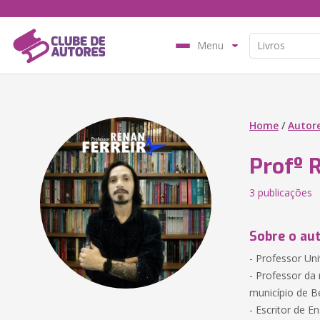
Menu
Home
/
Autor
Profº 
3 publicações
Sobre o au
- Professor Uni
- Professor da 
município de B
- Escritor de En