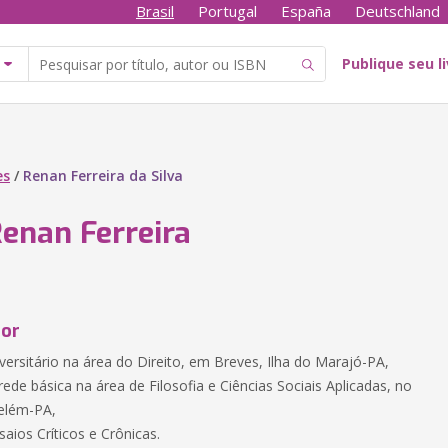
Brasil
Portugal
España
Deutschland
Publique seu l
es
/
Renan Ferreira da Silva
Renan Ferreira
tor
versitário na área do Direito, em Breves, Ilha do Marajó-PA,
rede básica na área de Filosofia e Ciências Sociais Aplicadas, no
elém-PA,
saios Críticos e Crônicas.