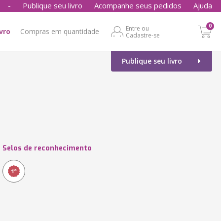
-
Publique seu livro
Acompanhe seus pedidos
Ajuda
0
Entre ou
ivro
Compras em quantidade
Cadastre-se
Publique seu livro
Selos de reconhecimento