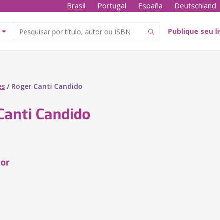
Brasil
Portugal
España
Deutschland
Publique seu l
es
/
Roger Canti Candido
Canti Candido
tor