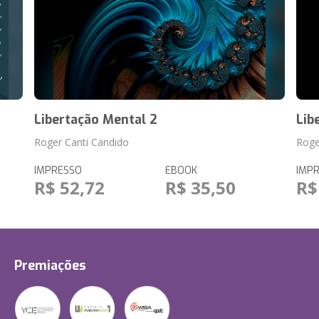
Libertação Mental 2
Lib
Roger Canti Candido
Roge
IMPRESSO
EBOOK
IMP
R$ 52,72
R$ 35,50
R$
Premiações