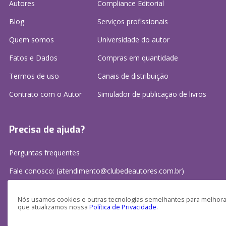
Autores
Compliance Editorial
Blog
Serviços profissionais
Quem somos
Universidade do autor
Fatos e Dados
Compras em quantidade
Termos de uso
Canais de distribuição
Contrato com o Autor
Simulador de publicação
de livros
Precisa de ajuda?
Perguntas frequentes
Fale conosco: (atendimento@clubedeautores.com.br)
Nós usamos cookies e outras tecnologias semelhantes para melhorar
que atualizamos nossa
Política de Privacidade
.
Clube de Autores Publicações S/A - CNPJ: 16.779.786/0001-27
Av. Juscelino Kubitscheck, 350 - 2 andar - Centro, Joinville - SC, 89201-100