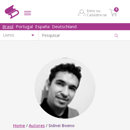
0
Entre ou
Cadastre-se
Brasil
Portugal
España
Deutschland
Home
/
Autores
/
Sidnei Boeno