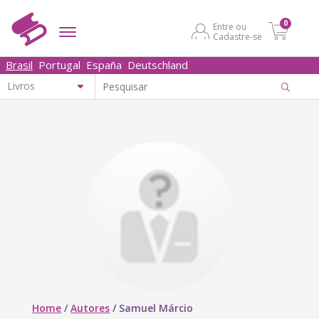
0
Entre ou
Cadastre-se
Brasil
Portugal
España
Deutschland
Home
/
Autores
/
Samuel Márcio