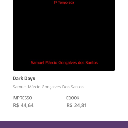
Dark Days
Samuel Márcio Gonçalves Dos Santos
IMPRESSO
EBOOK
R$ 44,64
R$ 24,81