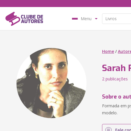
Menu
Home
/
Autor
Sarah 
2 publicações
Sobre o au
Formada em psi
modelo.
Fale co