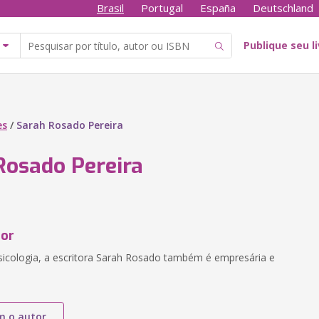
Brasil
Portugal
España
Deutschland
Publique seu l
es
/
Sarah Rosado Pereira
Rosado Pereira
tor
cologia, a escritora Sarah Rosado também é empresária e
m o autor