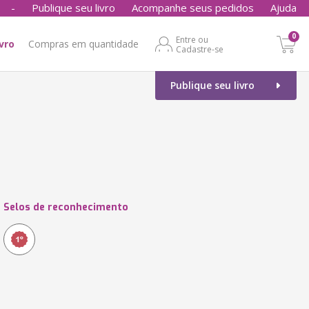
-
Publique seu livro
Acompanhe seus pedidos
Ajuda
0
Entre ou
ivro
Compras em quantidade
Cadastre-se
Publique seu livro
Selos de reconhecimento