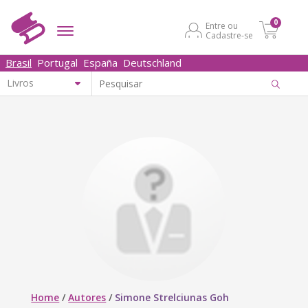
0
Entre ou
Cadastre-se
Brasil
Portugal
España
Deutschland
Home
/
Autores
/
Simone Strelciunas Goh