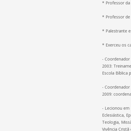
* Professor da
* Professor de
* Palestrante 
* Exerceu os c
- Coordenador 
2003: Treiname
Escola Bíblica 
- Coordenador 
2009: coordena
- Lecionou em d
Eclesiástica, E
Teologia, Missã
Vivência Cristã 