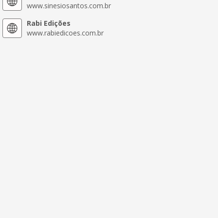
www.sinesiosantos.com.br
Rabi Edições
www.rabiedicoes.com.br