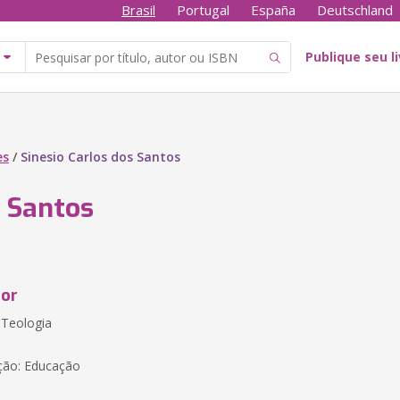
Brasil
Portugal
España
Deutschland
Publique seu l
es
/
Sinesio Carlos dos Santos
o Santos
tor
 Teologia
ção: Educação