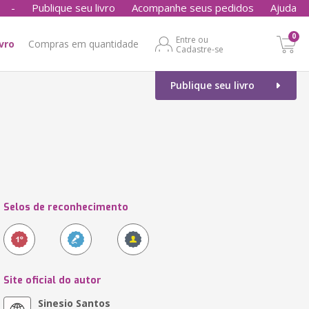
-
Publique seu livro
Acompanhe seus pedidos
Ajuda
0
Entre ou
ivro
Compras em quantidade
Cadastre-se
Publique seu livro
Selos de reconhecimento
Site oficial do autor
Sinesio Santos