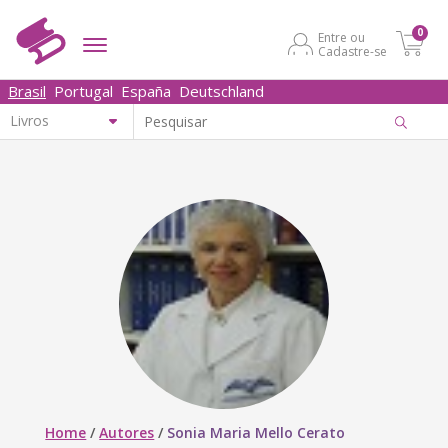
0
Entre ou
Cadastre-se
Brasil
Portugal
España
Deutschland
Home
/
Autores
/
Sonia Maria Mello Cerato