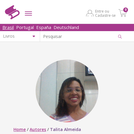
0
Entre ou
Cadastre-se
Brasil
Portugal
España
Deutschland
Home
/
Autores
/
Talita Almeida