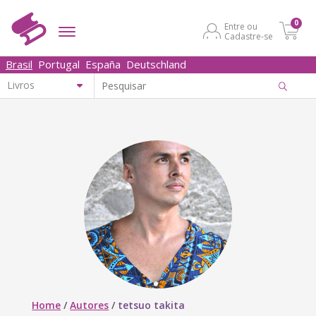
0
Entre ou
Cadastre-se
Brasil
Portugal
España
Deutschland
Home
/
Autores
/
tetsuo takita