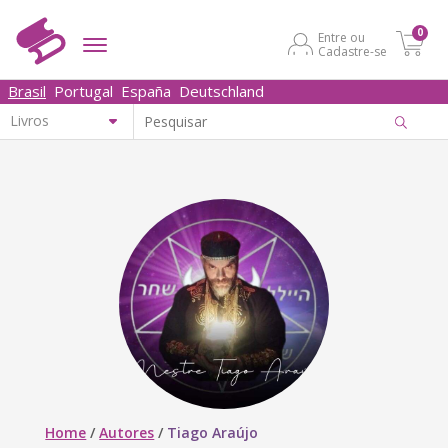
0
Entre ou
Cadastre-se
Brasil
Portugal
España
Deutschland
Home
/
Autores
/
Tiago Araújo