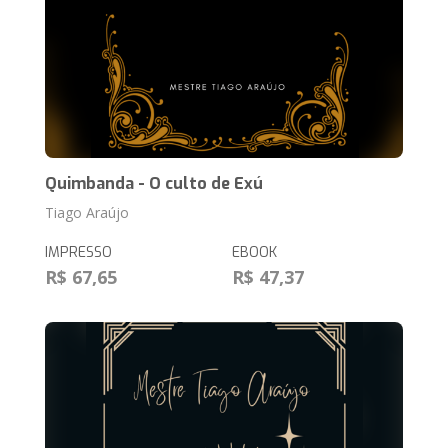
Quimbanda - O culto de Exú
Tiago Araújo
IMPRESSO
EBOOK
R$ 67,65
R$ 47,37