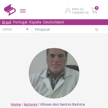
0
Entre ou
Cadastre-se
Brasil
Portugal
España
Deutschland
Home
/
Autores
/
Ulisses dos Santos Batista