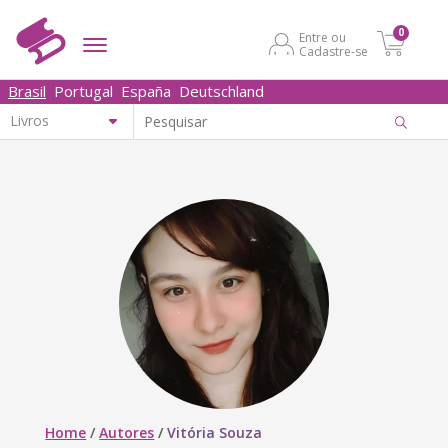
0
Entre ou
Cadastre-se
Brasil
Portugal
España
Deutschland
Home
/
Autores
/
Vitória Souza