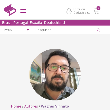
0
Entre ou
Cadastre-se
Brasil
Portugal
España
Deutschland
Home
/
Autores
/
Wagner Vinhato