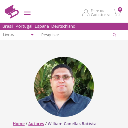
0
Entre ou
Cadastre-se
Brasil
Portugal
España
Deutschland
Home
/
Autores
/
William Canellas Batista