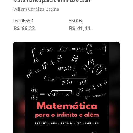
Matemática para o infinito e além
William Canellas Batista
IMPRESSO
EBOOK
R$ 66,23
R$ 41,44