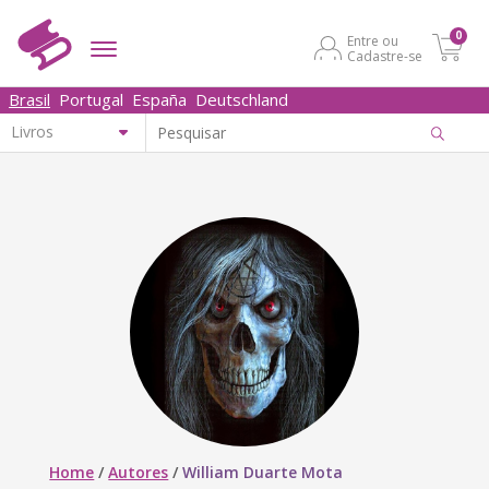
0
Entre ou
Cadastre-se
Brasil
Portugal
España
Deutschland
Home
/
Autores
/
William Duarte Mota