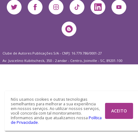
Clube de Autores Publicações S/A - CNPJ: 16.779.786/0001-27
Av. Juscelino Kubitscheck, 350 - 2 andar - Centro, Joinville - SC, 89201-100
Nós usamos cookies e outras tecnologias
semelhantes para melhorar a sua experiência
em nossos serviços. Ao utilizar nossos serviços,
ACEITO
você concorda com tal monitoramento.
Informamos ainda que atualizamos nossa
Política
de Privacidade
.