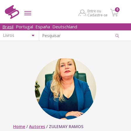
0
Entre ou
Cadastre-se
Brasil
Portugal
España
Deutschland
Home
/
Autores
/
ZULEMAY RAMOS