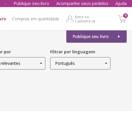
-
Publique seu livro
Acompanhe seus pedidos
Ajuda
0
Entre ou
ivro
Compras em quantidade
Cadastre-se
Publique seu livro
r por
Filtrar por linguagem