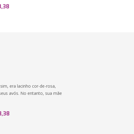
8,38
im, era lacinho cor-de-rosa,
seus avós. No entanto, sua mãe
8,38