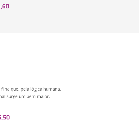
6,60
ilha que, pela lógica humana,
 mal surge um bem maior,
5,50