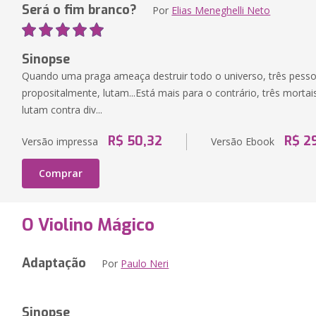
Será o fim branco?
Por
Elias Meneghelli Neto
Sinopse
Quando uma praga ameaça destruir todo o universo, três pess
propositalmente, lutam...Está mais para o contrário, três morta
lutam contra div...
R$ 50,32
R$ 2
Versão impressa
Versão Ebook
Comprar
O Violino Mágico
Adaptação
Por
Paulo Neri
Sinopse