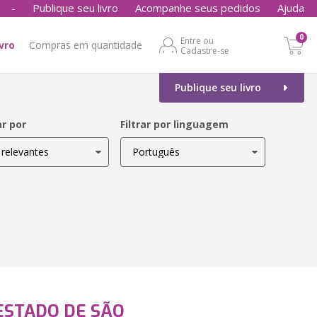
-
Publique seu livro
Acompanhe seus pedidos
Ajuda
0
Entre ou
ivro
Compras em quantidade
Cadastre-se
Publique seu livro
r por
Filtrar por linguagem
 ESTADO DE SÃO