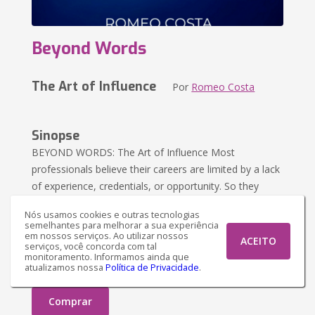
Beyond Words
The Art of Influence
Por
Romeo Costa
Sinopse
BEYOND WORDS: The Art of Influence Most
professionals believe their careers are limited by a lack
of experience, credentials, or opportunity. So they
spend years working hard, staying busy, and ...
Nós usamos cookies e outras tecnologias
semelhantes para melhorar a sua experiência
R$ 118,60
Versão impressa
em nossos serviços. Ao utilizar nossos
ACEITO
serviços, você concorda com tal
monitoramento. Informamos ainda que
atualizamos nossa
Política de Privacidade
.
R$ 80,62
Versão Ebook
Comprar