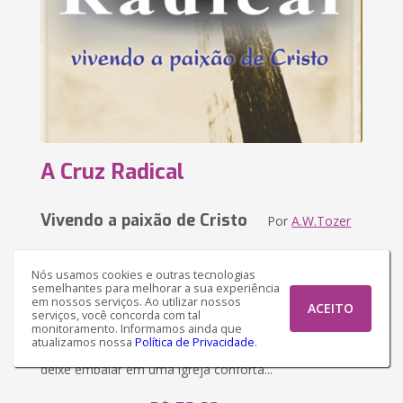
A Cruz Radical
Vivendo a paixão de Cristo
Por
A.W.Tozer
Nós usamos cookies e outras tecnologias
Sinopse
semelhantes para melhorar a sua experiência
em nossos serviços. Ao utilizar nossos
“O caminho da cruz ainda é o caminho doloroso para
ACEITO
serviços, você concorda com tal
o poder e a fecundidade espiritual. Portanto, não tente
monitoramento. Informamos ainda que
atualizamos nossa
Política de Privacidade
.
se esconder dele. Não aceite um caminho fácil. Não se
deixe embalar em uma igreja confortá...