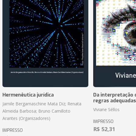
Hermenêutica jurídica
Da interpretação c
regras adequadas
Jamile Bergamaschine Mata Diz; Renata
Viviane Séllos
Almeida Barbosa; Bruno Camilloto
Arantes (Organizadores)
IMPRESSO
R$ 52,31
IMPRESSO