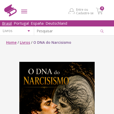
0
Entre ou
Cadastre-se
Brasil
Portugal
España
Deutschland
Home
/
Livros
/
O DNA do Narcisismo