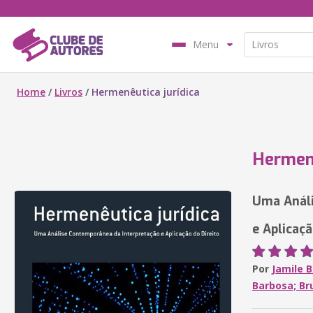
Menu
Home
/
Livros
/
Hermenêutica jurídica
Hermenê
Uma Análi
e Aplicaçã
Por
Jamile 
Barbosa; Br