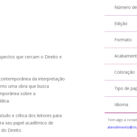
Número de
Edição
Formato
Acabamen
aspectos que cercam o Direito e
Coloração
e contemporânea da interpretação
 como uma obra que busca
Tipo de pa
temporânea sobre a
dica.
Idioma
udo e crítica dos leitores para
Tem algo a reclam
ra seu papel acadêmico de
atendimento@cl
do Direito.