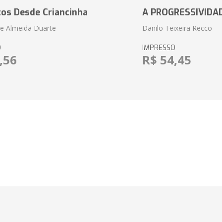
tos Desde Criancinha
A PROGRESSIVIDA
e Almeida Duarte
Danilo Teixeira Recco
O
IMPRESSO
,56
R$ 54,45