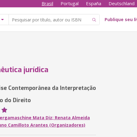
Brasil
Portugal
España
Deutschland
Publique seu l
utica jurídica
se Contemporânea da Interpretação
o do Direito
Bergamaschine Mata Diz; Renata Almeida
uno Camilloto Arantes (Organizadores)