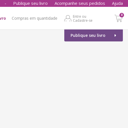
-
Publique seu livro
Acompanhe seus pedidos
Ajuda
0
Entre ou
ivro
Compras em quantidade
Cadastre-se
Publique seu livro