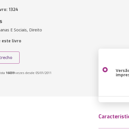
vro: 1324
s
nas E Sociais, Direito
 este livro
trecho
Versã
ista
16039
vezes desde 05/01/2011
impre
Característi