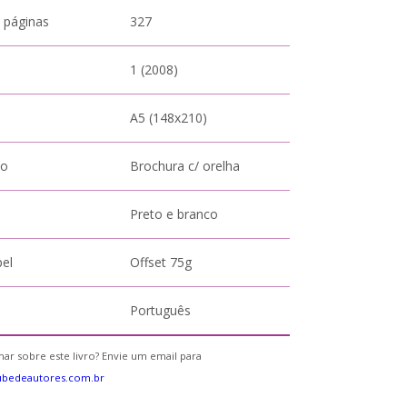
 páginas
327
1 (2008)
A5 (148x210)
to
Brochura c/ orelha
Preto e branco
pel
Offset 75g
Português
ar sobre este livro? Envie um email para
ubedeautores.com.br