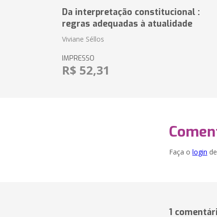
Da interpretação constitucional :
regras adequadas à atualidade
Viviane Séllos
IMPRESSO
R$ 52,31
Coment
Faça o
login
dei
1 comentár