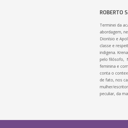
ROBERTO 
Terminei da aca
abordagem, nes
Dionísio e Apo
classe e respe
indigena. Kren
pelo filósofo,
feminina e com
conta o contex
de fato, nos c
mulher/escrito
peculiar, da ma