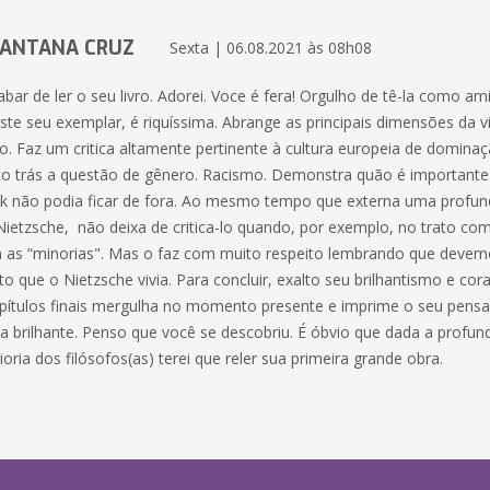
SANTANA CRUZ
Sexta | 06.08.2021 às 08h08
bar de ler o seu livro. Adorei. Voce é fera! Orgulho de tê-la como am
te seu exemplar, é riquíssima. Abrange as principais dimensões da vi
lo. Faz um critica altamente pertinente à cultura europeia de domin
ito trás a questão de gênero. Racismo. Demonstra quão é importante
ak não podia ficar de fora. Ao mesmo tempo que externa uma profu
 Nietzsche, não deixa de critica-lo quando, por exemplo, no trato c
 as “minorias". Mas o faz com muito respeito lembrando que devem
to que o Nietzsche vivia. Para concluir, exalto seu brilhantismo e c
apítulos finais mergulha no momento presente e imprime o seu pensa
ra brilhante. Penso que você se descobriu. É óbvio que dada a profun
ioria dos filósofos(as) terei que reler sua primeira grande obra.