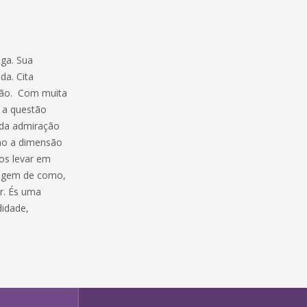
iga. Sua
da. Cita
ação. Com muita
 a questão
nda admiração
omo a dimensão
os levar em
oragem de como,
r. És uma
didade,