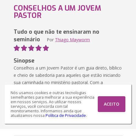
CONSELHOS A UM JOVEM
PASTOR
Tudo o que não te ensinaram no
seminário
Por
Thiago Mayworm
Sinopse
Conselhos a um Jovem Pastor é um guia direto, bíblico
e cheio de sabedoria para aqueles que estão iniciando
sua caminhada no ministério pastoral. Com a
experiência de quem vive o pastoreio diariame...
Nós usamos cookies e outras tecnologias
semelhantes para melhorar a sua experiência
em nossos serviços. Ao utilizar nossos
R$ 35,50
Versão Ebook
ACEITO
serviços, você concorda com tal
monitoramento. Informamos ainda que
atualizamos nossa
Política de Privacidade
.
Comprar