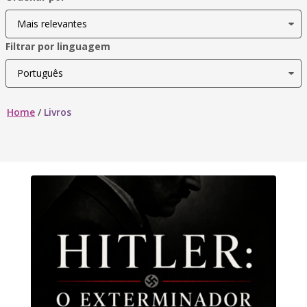
Filtrar por linguagem
Home
/
Livros