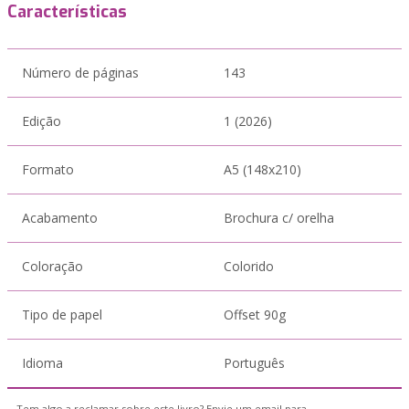
Características
Número de páginas
143
Edição
1 (2026)
Formato
A5 (148x210)
Acabamento
Brochura c/ orelha
Coloração
Colorido
Tipo de papel
Offset 90g
Idioma
Português
Tem algo a reclamar sobre este livro? Envie um email para