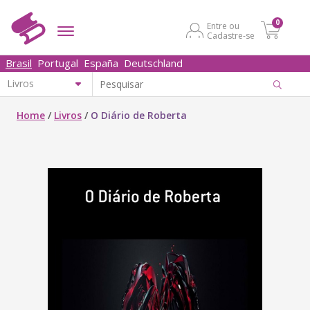
0
Entre ou
Cadastre-se
Brasil
Portugal
España
Deutschland
Home
/
Livros
/
O Diário de Roberta