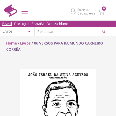
0
Entre ou
Cadastre-se
Brasil
Portugal
España
Deutschland
Home
/
Livros
/
06 VERSOS PARA RAIMUNDO CARNEIRO
CORRÊA