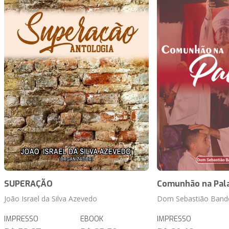
SUPERAÇÃO
Comunhão na Pal
João Israel da Silva Azevedo
Dom Sebastião Bande
IMPRESSO
EBOOK
IMPRESSO