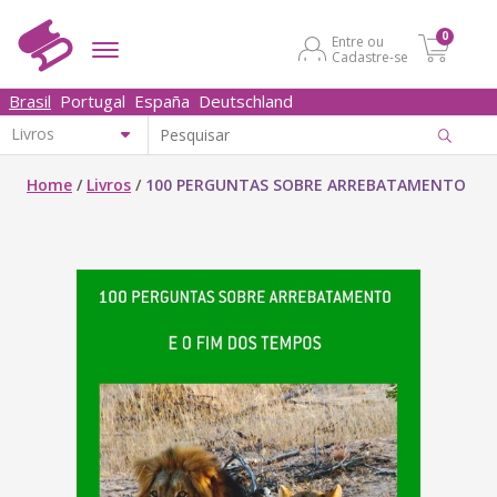
0
Entre ou
Cadastre-se
Brasil
Portugal
España
Deutschland
Home
/
Livros
/
100 PERGUNTAS SOBRE ARREBATAMENTO