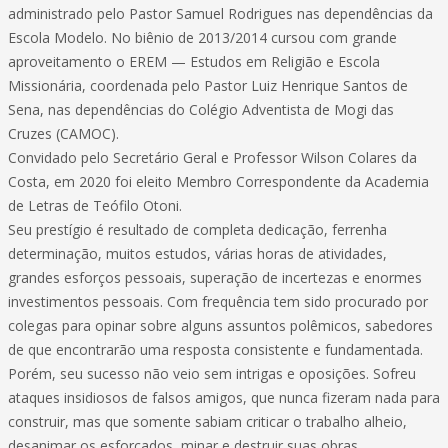
administrado pelo Pastor Samuel Rodrigues nas dependências da
Escola Modelo. No biênio de 2013/2014 cursou com grande
aproveitamento o EREM — Estudos em Religião e Escola
Missionária, coordenada pelo Pastor Luiz Henrique Santos de
Sena, nas dependências do Colégio Adventista de Mogi das
Cruzes (CAMOC).
Convidado pelo Secretário Geral e Professor Wilson Colares da
Costa, em 2020 foi eleito Membro Correspondente da Academia
de Letras de Teófilo Otoni.
Seu prestígio é resultado de completa dedicação, ferrenha
determinação, muitos estudos, várias horas de atividades,
grandes esforços pessoais, superação de incertezas e enormes
investimentos pessoais. Com frequência tem sido procurado por
colegas para opinar sobre alguns assuntos polêmicos, sabedores
de que encontrarão uma resposta consistente e fundamentada.
Porém, seu sucesso não veio sem intrigas e oposições. Sofreu
ataques insidiosos de falsos amigos, que nunca fizeram nada para
construir, mas que somente sabiam criticar o trabalho alheio,
desanimar os esforçados, minar e destruir suas obras.