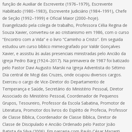
função de Auxiliar de Escrevente (1976–1979), Escrevente
Habilitado (1980–1983), Escrevente Judiciário (1984–1991), Chefe
de Seção (1992–1999) e Oficial Maior (2000–hoje).
Evangelizado pela colega de trabalho, Professora Célia Regina de
Souza Xavier, converteu-se ao cristianismo em 1986, com o curso
“Encontro com a Vida” e o livro “Caminho a Cristo”. Em seguida
estudou um curso bíblico mimeografado por Valdir Gonçalves
Xavier, e assistiu às aulas presenciais ministradas pelo Ancião da
igreja Pedro Bärg (1924–2017). Na primavera de 1987 foi batizado
pelo Pastor Davi Augusto Marski na Igreja Adventista do Sétimo
Dia central de Mogi das Cruzes, onde ocupou diversos cargos.
Exerceu o cargo de Vice-Diretor do Departamento de
Temperança e Saúde, Secretário do Ministério Pessoal, Diretor
Associado do Ministério Pessoal, Coordenador de Pequenos
Grupos, Tesoureiro, Professor da Escola Sabatina, Promotor de
Literatura, Promotor dos livros do Espírito de Profecia, Professor
de Classe Bíblica, Coordenador de Classe Bíblica, Diretor de
Classe de Discipulado e Ancião Ordenado pelo Pastor João
Batista da Silva (2006). Em parceria com Paulo César Mazanti