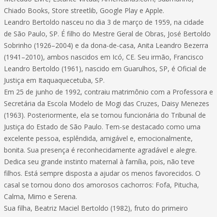
Chiado Books, Store streetlib, Google Play e Apple.
Leandro Bertoldo nasceu no dia 3 de março de 1959, na cidade
de São Paulo, SP. É filho do Mestre Geral de Obras, José Bertoldo
Sobrinho (1926–2004) e da dona-de-casa, Anita Leandro Bezerra
(1941–2010), ambos nascidos em Icó, CE. Seu irmão, Francisco
Leandro Bertoldo (1961), nascido em Guarulhos, SP, é Oficial de
Justiça em Itaquaquecetuba, SP.
Em 25 de junho de 1992, contraiu matrimônio com a Professora e
Secretária da Escola Modelo de Mogi das Cruzes, Daisy Menezes
(1963). Posteriormente, ela se tornou funcionária do Tribunal de
Justiça do Estado de São Paulo. Tem-se destacado como uma
excelente pessoa, esplêndida, amigável e, emocionalmente,
bonita. Sua presença é reconhecidamente agradável e alegre.
Dedica seu grande instinto maternal à família, pois, não teve
filhos. Está sempre disposta a ajudar os menos favorecidos. O
casal se tornou dono dos amorosos cachorros: Fofa, Pitucha,
Calma, Mimo e Serena.
Sua filha, Beatriz Maciel Bertoldo (1982), fruto do primeiro