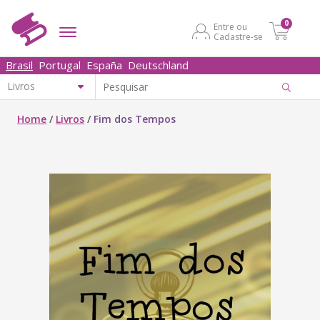
0
Entre ou
Cadastre-se
Brasil
Portugal
España
Deutschland
Home
/
Livros
/
Fim dos Tempos