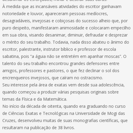
À medida que as incansáveis atividades do escritor ganhavam
notoriedade e louvor, apareceram pessoas medíocres,
desagradáveis, invejosas e cobiçosas do sucesso alheio que, por
puro despeito, manifestaram animosidade e colocaram empecilho
em sua obra, visando desanimar, diminuir, defraudar e desprezar
o mérito do seu trabalho. Todavia, nada disso abateu o ânimo do
escritor, palestrante, instrutor bíblico e professor de escola
sabatina, pois “a águia não se entretém em apanhar moscas”. O
talento do seu trabalho encontrou grandes defensores entre
amigos, professores e pastores, o que fez declinar o sol dos
encrenqueiros invejosos, que caíram no ostracismo.
Seu interesse pela área de exatas vem desde sua adolescência,
quando começou a produzir várias pesquisas originais sobre
temas da Física e da Matemática.
No início da década de oitenta, quando era graduando no curso
de Ciências Exatas e Tecnológicas na Universidade de Mogi das
Cruzes, desenvolveu muitas de suas monografias científicas, que
resultaram na publicação de 38 livros.