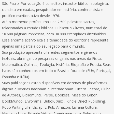
São Paulo. Por vocação é consultor, instrutor bíblico, apologista,
cientista em exatas, pesquisador em história, conferencista e
prolífico escritor, ativo desde 1976.
Até o momento proferiu mais de 2.500 palestras sacras,
relacionadas a estudos bíblicos. Publicou 97 livros, num total de
18.600 páginas impressas, com 38.000 exemplares distribuídos.
Esse enorme acervo exala a tenacidade do escritor e representa
apenas uma parcela do seu legado para o mundo.
Sua produção apresenta diferentes segmentos e gêneros
textuais, abrangendo pesquisas originais nas áreas da Física,
Matemática, Química, Teologia, História, Biografia e Poesia. Seus
livros são conhecidos em todo o Brasil e fora dele (EUA, Portugal,
Espanha e Itália).
Suas publicações estão disponíveis em dezenas de plataformas
digitais e livrarias nacionais e internacionais: Litteris Editora, Clube
de Autores, Bibliomundi, Perse, Bookess, Mesa do Editor,
BookMundo, Livrorama, Bubok, Xinxii, Kindle Direct Publishing,
Kobo Writing Life, Uiclap, E-Pub, Amazon, Livraria Cultura,
Mercado Livre, Estante Virtual, Americanas.com, Submarino,