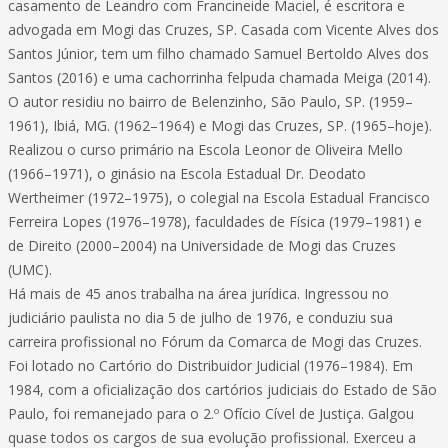
casamento de Leandro com Francineide Maciel, é escritora e
advogada em Mogi das Cruzes, SP. Casada com Vicente Alves dos
Santos Júnior, tem um filho chamado Samuel Bertoldo Alves dos
Santos (2016) e uma cachorrinha felpuda chamada Meiga (2014).
O autor residiu no bairro de Belenzinho, São Paulo, SP. (1959–
1961), Ibiá, MG. (1962–1964) e Mogi das Cruzes, SP. (1965–hoje).
Realizou o curso primário na Escola Leonor de Oliveira Mello
(1966–1971), o ginásio na Escola Estadual Dr. Deodato
Wertheimer (1972–1975), o colegial na Escola Estadual Francisco
Ferreira Lopes (1976–1978), faculdades de Física (1979–1981) e
de Direito (2000–2004) na Universidade de Mogi das Cruzes
(UMC).
Há mais de 45 anos trabalha na área jurídica. Ingressou no
judiciário paulista no dia 5 de julho de 1976, e conduziu sua
carreira profissional no Fórum da Comarca de Mogi das Cruzes.
Foi lotado no Cartório do Distribuidor Judicial (1976–1984). Em
1984, com a oficialização dos cartórios judiciais do Estado de São
Paulo, foi remanejado para o 2.º Ofício Cível de Justiça. Galgou
quase todos os cargos de sua evolução profissional. Exerceu a