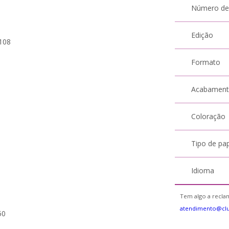
Número de
Edição
108
Formato
Acabamen
Coloração
Tipo de pa
Idioma
Tem algo a reclam
atendimento@cl
50