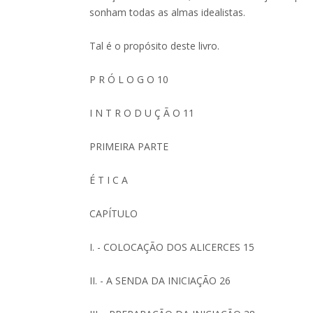
sonham todas as almas idealistas.
Tal é o propósito deste livro.
P R Ó L O G O 10
I N T R O D U Ç Ã O 11
PRIMEIRA PARTE
É T I C A
CAPÍTULO
I. - COLOCAÇÃO DOS ALICERCES 15
II. - A SENDA DA INICIAÇÃO 26