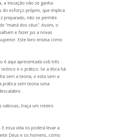
a, a Iniciação não se ganha
 do esforço próprio, que implica
z preparado, não se permite
 do “maná dos céus”. Assim, o
balham e fazer jus a novas
 superior. Este livro ensina como
sso é aqui apresentada sob três
 teórico e o prático. Se a ética há
falha sem a teoria, e esta sem a
a prática sem teoria seria
descalabro.
 valiosas, traça um roteiro
 E essa vida os poderá levar a
erante Deus e os homens, como