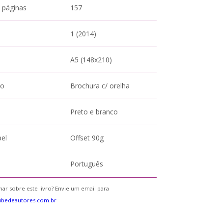
 páginas
157
1 (2014)
A5 (148x210)
to
Brochura c/ orelha
Preto e branco
pel
Offset 90g
Português
ar sobre este livro? Envie um email para
ubedeautores.com.br