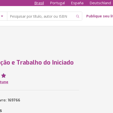
Brasil
Portugal
España
Deutschland
Publique seu l
ção e Trabalho do Iniciado
rtune
ivro: 169766
s