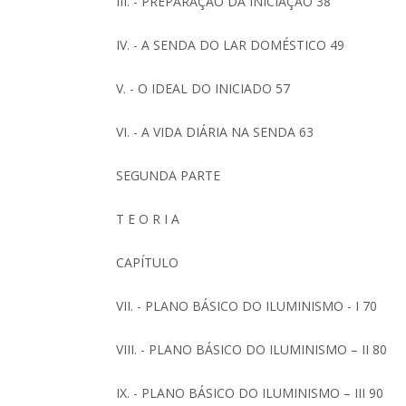
III. - PREPARAÇÃO DA INICIAÇÃO 38
IV. - A SENDA DO LAR DOMÉSTICO 49
V. - O IDEAL DO INICIADO 57
VI. - A VIDA DIÁRIA NA SENDA 63
SEGUNDA PARTE
T E O R I A
CAPÍTULO
VII. - PLANO BÁSICO DO ILUMINISMO - I 70
VIII. - PLANO BÁSICO DO ILUMINISMO – II 80
IX. - PLANO BÁSICO DO ILUMINISMO – III 90