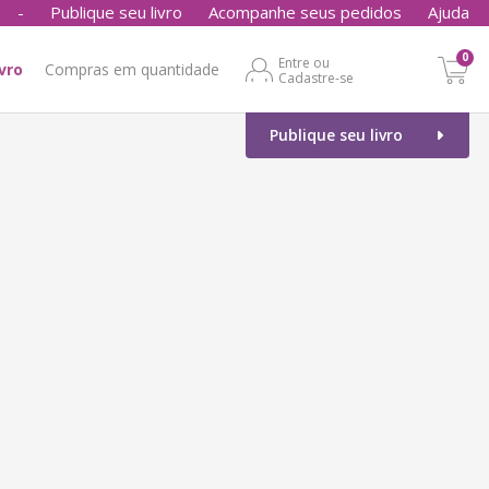
-
Publique seu livro
Acompanhe seus pedidos
Ajuda
0
Entre ou
ivro
Compras em quantidade
Cadastre-se
Publique seu livro