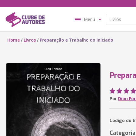
Menu
Home
/
Livros
/
Preparação e Trabalho do Iniciado
Prepara
Por
Dion Fo
Código do l
Categoria