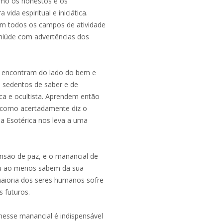
mo os honestos e os
ida espiritual e iniciática.
em todos os campos de atividade
miúde com advertências dos
e encontram do lado do bem e
e sedentos de saber e de
ca e ocultista. Aprendem então
, como acertadamente diz o
a Esotérica nos leva a uma
nsão de paz, e o manancial de
 ou ao menos sabem da sua
maioria dos seres humanos sofre
s futuros.
esse manancial é indispensável