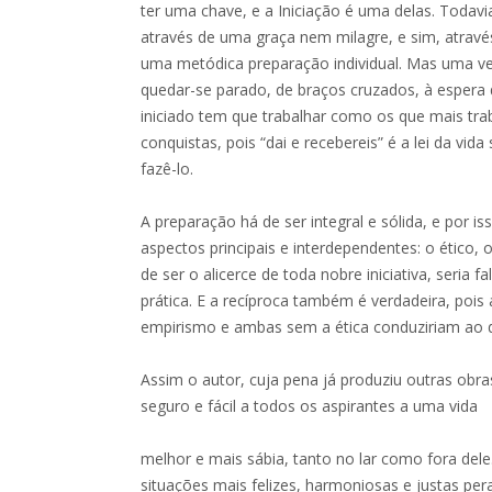
ter uma chave, e a Iniciação é uma delas. Todavi
através de uma graça nem milagre, e sim, através
uma metódica preparação individual. Mas uma ve
quedar-se parado, de braços cruzados, à espera
iniciado tem que trabalhar como os que mais tra
conquistas, pois “dai e recebereis” é a lei da vida
fazê-lo.
A preparação há de ser integral e sólida, e por i
aspectos principais e interdependentes: o ético, o
de ser o alicerce de toda nobre iniciativa, seria 
prática. E a recíproca também é verdadeira, pois 
empirismo e ambas sem a ética conduziriam ao 
Assim o autor, cuja pena já produziu outras obras
seguro e fácil a todos os aspirantes a uma vida
melhor e mais sábia, tanto no lar como fora dele.
situações mais felizes, harmoniosas e justas p