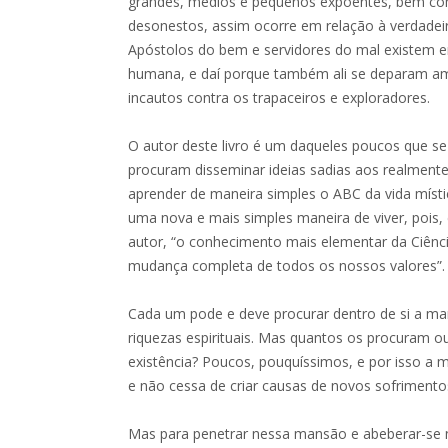
grandes, médios e pequenos expoentes, bem co
desonestos, assim ocorre em relação à verdadeira v
Apóstolos do bem e servidores do mal existem 
humana, e daí porque também ali se deparam a
incautos contra os trapaceiros e exploradores.
O autor deste livro é um daqueles poucos que s
procuram disseminar ideias sadias aos realment
aprender de maneira simples o ABC da vida místi
uma nova e mais simples maneira de viver, pois
autor, “o conhecimento mais elementar da Ciênci
mudança completa de todos os nossos valores”.
Cada um pode e deve procurar dentro de si a ma
riquezas espirituais. Mas quantos os procuram
existência? Poucos, pouquíssimos, e por isso a 
e não cessa de criar causas de novos sofrimento
Mas para penetrar nessa mansão e abeberar-se n