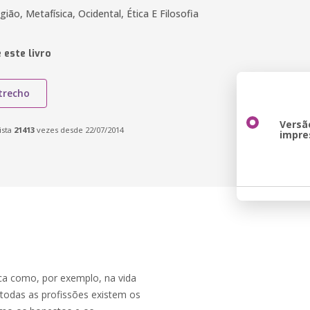
igião, Metafísica, Ocidental, Ética E Filosofia
 este livro
trecho
Versã
ista
21413
vezes desde 22/07/2014
impre
ófica como, por exemplo, na vida
todas as profissões existem os