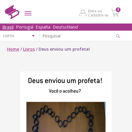
0
Entre ou
Cadastre-se
Brasil
Portugal
España
Deutschland
Home
/
Livros
/
Deus enviou um profeta!