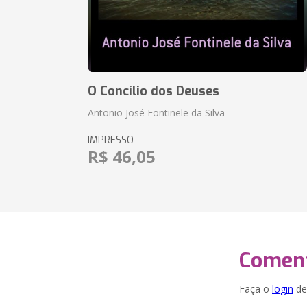
O Concílio dos Deuses
Antonio José Fontinele da Silva
IMPRESSO
R$ 46,05
Coment
Faça o
login
dei