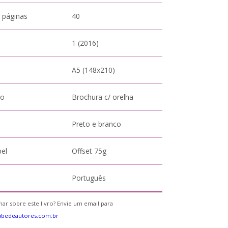
 páginas
40
1 (2016)
A5 (148x210)
to
Brochura c/ orelha
Preto e branco
pel
Offset 75g
Português
ar sobre este livro? Envie um email para
ubedeautores.com.br