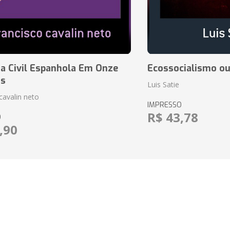
a Civil Espanhola Em Onze
Ecossocialismo ou
as
Luis Satie
cavalin neto
IMPRESSO
R$ 43,78
O
,90