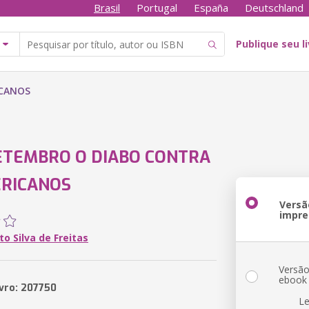
Brasil
Portugal
España
Deutschland
Publique seu l
ICANOS
SETEMBRO O DIABO CONTRA
ERICANOS
Versã
impre
to Silva de Freitas
Versã
ebook
ivro: 207750
Le