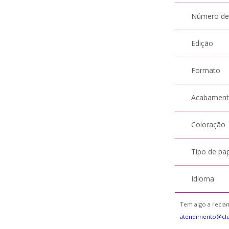
Número de
Edição
Formato
Acabamen
Coloração
Tipo de pa
Idioma
Tem algo a reclam
atendimento@cl