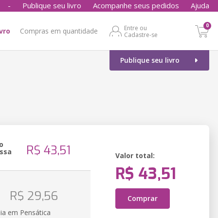
-
Publique seu livro
Acompanhe seus pedidos
Ajuda
0
Entre ou
ivro
Compras em quantidade
Cadastre-se
Publique seu livro
o
R$ 43,51
ssa
Valor total:
R$ 43,51
o
R$ 29,56
Comprar
ia em Pensática