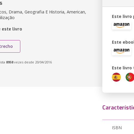
s
icos, Drama, Geografia E Historia, American,
Este livro
ilização
 este livro
Este eboo
trecho
ista
8958
vezes desde 20/04/2016
Este livr
Característi
ISBN