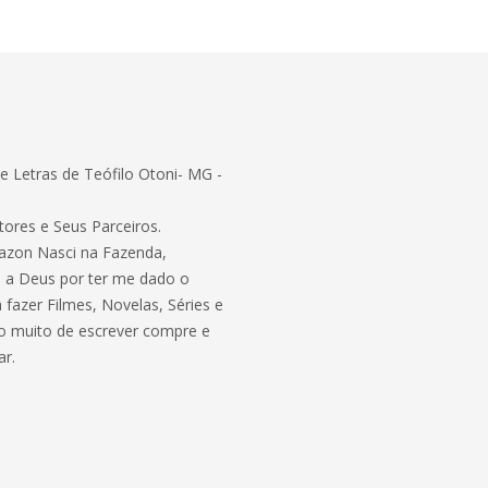
 Letras de Teófilo Otoni- MG -
tores e Seus Parceiros.
azon Nasci na Fazenda,
o a Deus por ter me dado o
 fazer Filmes, Novelas, Séries e
to muito de escrever compre e
ar.
.