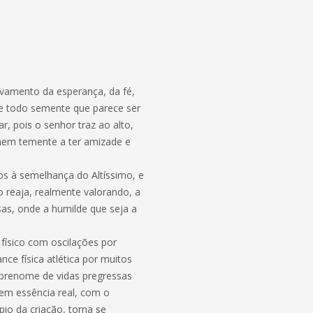
ivamento da esperança, da fé,
ue todo semente que parece ser
r, pois o senhor traz ao alto,
homem temente a ter amizade e
os à semelhança do Altíssimo, e
 reaja, realmente valorando, a
sas, onde a humilde que seja a
 físico com oscilações por
e física atlética por muitos
obrenome de vidas pregressas
 em essência real, com o
io da criação, torna se