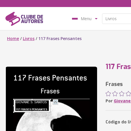
Menu
Home
/
Livros
/
117 Frases Pensantes
117 Fra
Frases
Por
Giovane
Código do l