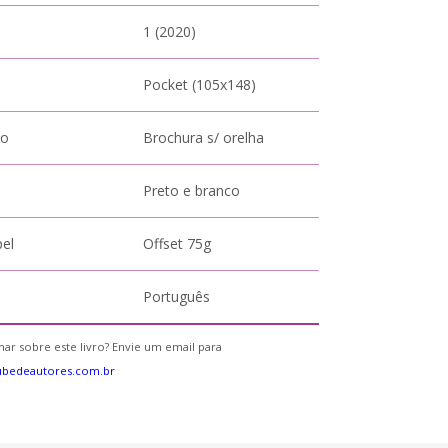
1 (2020)
Pocket (105x148)
to
Brochura s/ orelha
Preto e branco
pel
Offset 75g
Português
ar sobre este livro? Envie um email para
ubedeautores.com.br