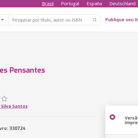
Brasil
Portugal
España
Deutschland
Publique seu l
ses Pensantes
 Silva Santos
Versã
impre
ivro: 330724