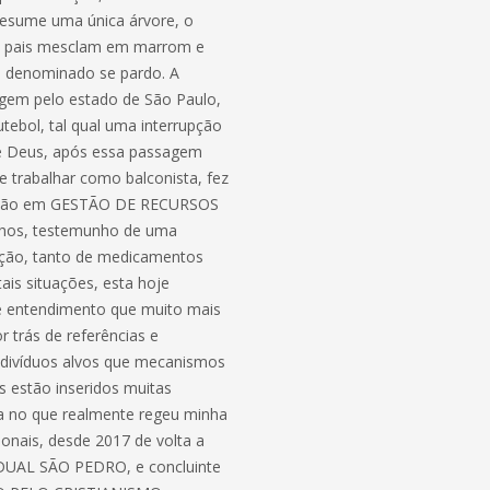
resume uma única árvore, o
os pais mesclam em marrom e
a, denominado se pardo. A
agem pelo estado de São Paulo,
tebol, tal qual uma interrupção
de Deus, após essa passagem
de trabalhar como balconista, fez
duação em GESTÃO DE RECURSOS
ilhos, testemunho de uma
ação, tanto de medicamentos
ais situações, esta hoje
e entendimento que muito mais
r trás de referências e
ndivíduos alvos que mecanismos
s estão inseridos muitas
da no que realmente regeu minha
onais, desde 2017 de volta a
TADUAL SÃO PEDRO, e concluinte