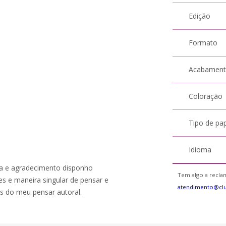
Edição
Formato
Acabamen
Coloração
Tipo de pa
Idioma
a e agradecimento disponho
Tem algo a reclam
 e maneira singular de pensar e
atendimento@cl
tas do meu pensar autoral.