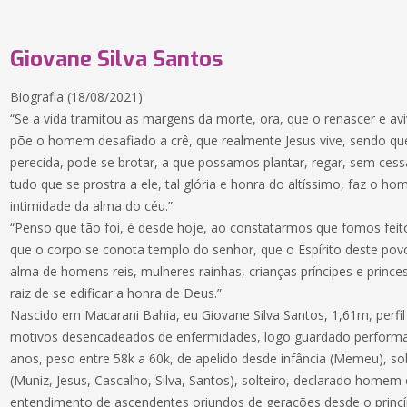
Giovane Silva Santos
Biografia (18/08/2021)
“Se a vida tramitou as margens da morte, ora, que o renascer e av
põe o homem desafiado a crê, que realmente Jesus vive, sendo q
perecida, pode se brotar, a que possamos plantar, regar, sem cessa
tudo que se prostra a ele, tal glória e honra do altíssimo, faz o 
intimidade da alma do céu.”
“Penso que tão foi, é desde hoje, ao constatarmos que fomos feit
que o corpo se conota templo do senhor, que o Espírito deste povo
alma de homens reis, mulheres rainhas, crianças príncipes e prince
raiz de se edificar a honra de Deus.”
Nascido em Macarani Bahia, eu Giovane Silva Santos, 1,61m, perfil
motivos desencadeados de enfermidades, logo guardado performanc
anos, peso entre 58k a 60k, de apelido desde infância (Memeu), s
(Muniz, Jesus, Cascalho, Silva, Santos), solteiro, declarado homem
entendimento de ascendentes oriundos de gerações desde o princíp