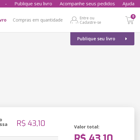
-
Publique seu livro
Acompanhe seus pedidos
Ajuda
0
Entre ou
ivro
Compras em quantidade
Cadastre-se
Publique seu livro
o
R$ 43,10
ssa
Valor total:
R$ 43,10