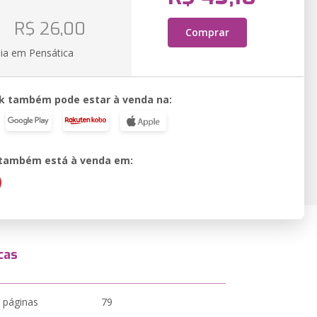
o
R$ 26,00
Comprar
ia em Pensática
k também pode estar à venda na:
o também está à venda em:
cas
 páginas
79