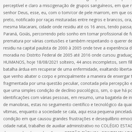
perceptível e claro a miscigenação de grupos sanguíneos, em que 
senhor Deus, esse, eu, com o tom/cor de pele marrom, em que 
preto, notificado por raças misturadas entre negros e brancos, or
mesma Macarani, cidade onde residiu até os 16 anos, tendo pass
Paraná, Goiás, percorrendo pelo sonho em tornar profissional de fu
prematura por várias contusões e também respeitando o querer 
residiu na capital paulista de 2000 à 2005 onde teve a experiência 
moradia no Distrito Federal de 2005 até 2016 onde cursou gra
HUMANOS, hoje 18/08/2021 solteiro, 44 anos incompletos, sem f
batalha árdua em recuperar de uma enfermidade, exaltando libert
que venho abater o corpo e principalmente a maneira de enxergar t
fragmentada por uma questão peculiar, conotada pela percepção 
que uma simples condição de declínio psicológico, sim, o que há po
identificações com várias pessoas, em resumo, uma bagatela de i
de manobras, estas no seguimento científico e tecnológico da quai
vítimas, enquanto a sociedade se cala, aqui essa pequena pincela
condição em que causou grandes frustrações e desequilíbrio emoci
cidade natal, trabalhei de auxiliar administrativo no COLÉGIO ES