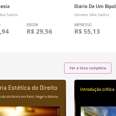
oesia
Diário De Um Bipol
ilva Santos
Giovane Silva Santos
O
EBOOK
IMPRESSO
,94
R$ 29,56
R$ 55,13
Ver a lista completa