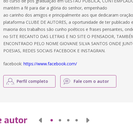
do curso de pós graduação em GESTÃO PÚBLICA, CONTEMPLAD
mantém a fé para dar a glória do senhor, empenhado
ao carinho dos amigos e principalmente aos que dedicaram oraç
plataforma CLUBE DE AUTORES, a oportunidade de ter publicado ed
maioria dos trabalhos são cunho poéticos e frases pensantes, onde
no SITE RECANTO DAS LETRAS E NO SITE O PENSADOR, TAMB
ENCONTRADO PELO NOME GIOVANE SILVA SANTOS ONDE JUNTO
POESIAS, REDES SOCIAIS FACEBOOK E INSTAGRAN.
facebook:
https://www.facebook.com/
Perfil completo
Fale com o autor
e autor