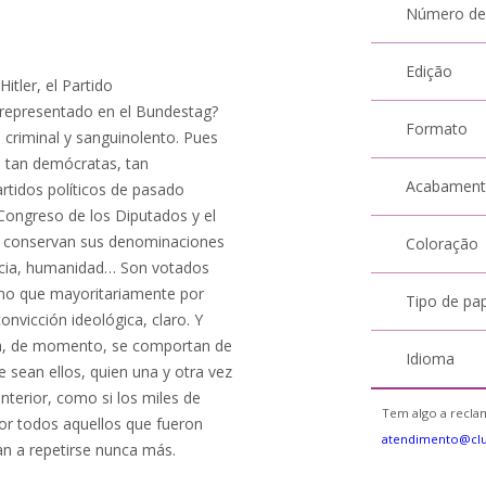
Número de
Edição
itler, el Partido
 representado en el Bundestag?
Formato
 criminal y sanguinolento. Pues
 tan demócratas, tan
Acabamen
rtidos políticos de pasado
l Congreso de los Diputados y el
dos conservan sus denominaciones
Coloração
racia, humanidad… Son votados
gino que mayoritariamente por
Tipo de pa
onvicción ideológica, claro. Y
ía, de momento, se comportan de
Idioma
e sean ellos, quien una y otra vez
terior, como si los miles de
Tem algo a reclam
or todos aquellos que fueron
atendimento@cl
van a repetirse nunca más.