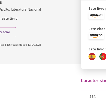
s
Este livro
icção, Literatura Nacional
 este livro
Este eboo
trecho
ista
1476
vezes desde 13/04/2024
Este livr
Característi
ISBN