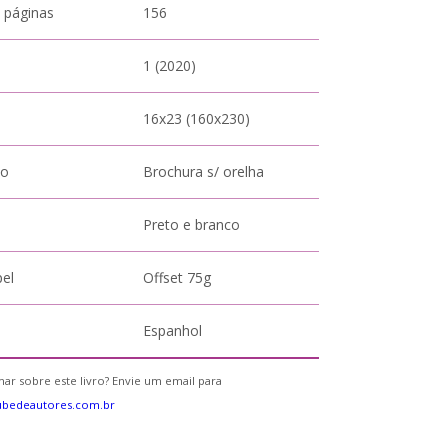
 páginas
156
1 (2020)
16x23 (160x230)
to
Brochura s/ orelha
Preto e branco
pel
Offset 75g
Espanhol
ar sobre este livro? Envie um email para
ubedeautores.com.br