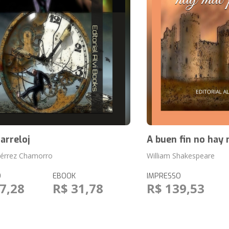
arreloj
A buen fin no hay 
tiérrez Chamorro
William Shakespeare
O
EBOOK
IMPRESSO
7,28
R$ 31,78
R$ 139,53