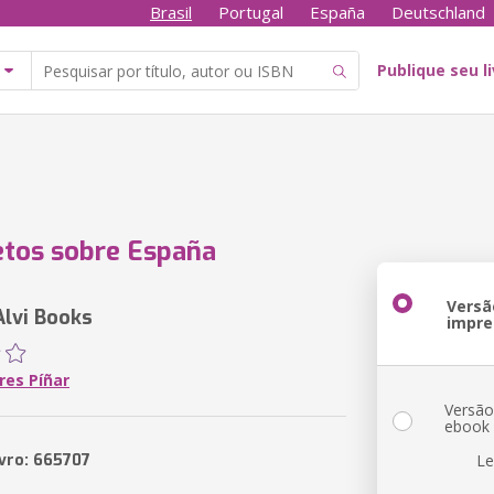
Brasil
Portugal
España
Deutschland
Publique seu l
tos sobre España
Versã
Alvi Books
impre
res Píñar
Versã
ebook
ivro: 665707
Le