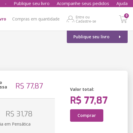
-
Publique seu livro
Acompanhe seus pedidos
Ajuda
0
Entre ou
ivro
Compras em quantidade
Cadastre-se
Publique seu livro
o
R$ 77,87
ssa
Valor total:
R$ 77,87
o
R$ 31,78
Comprar
ia em Pensática