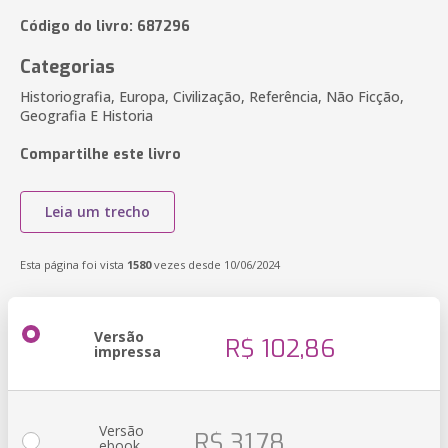
Código do livro: 687296
Categorias
Historiografia, Europa, Civilização, Referência, Não Ficção,
Geografia E Historia
Compartilhe este livro
Leia um trecho
Esta página foi vista
1580
vezes desde 10/06/2024
Versão
R$ 102,86
impressa
Versão
R$ 31,78
ebook