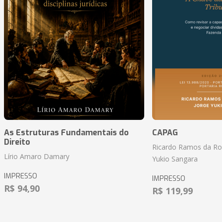
As Estruturas Fundamentais do
CAPAG
Direito
Ricardo Ramos da Roc
Lírio Amaro Damary
Yukio Sangara
IMPRESSO
IMPRESSO
R$ 94,90
R$ 119,99