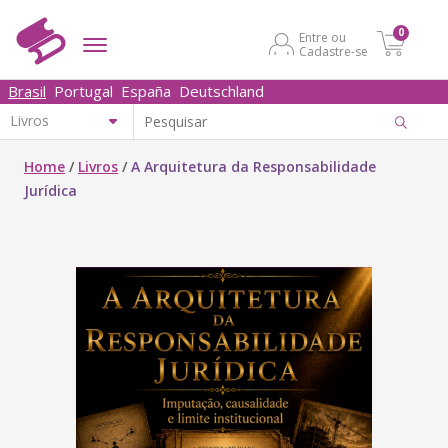
0
Entre ou
Cadastre-se
Brasil
Portugal
España
Deutschland
Home
/
Livros
/
A Arquitetura da Responsabilidade
Jurídica