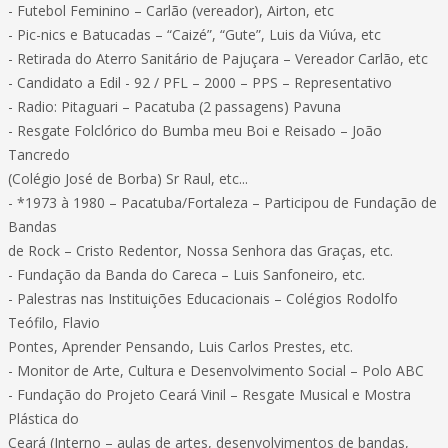
- Futebol Feminino – Carlão (vereador), Airton, etc
- Pic-nics e Batucadas – “Caizé”, “Gute”, Luis da Viúva, etc
- Retirada do Aterro Sanitário de Pajuçara – Vereador Carlão, etc
- Candidato a Edil - 92 / PFL – 2000 – PPS – Representativo
- Radio: Pitaguari – Pacatuba (2 passagens) Pavuna
- Resgate Folclórico do Bumba meu Boi e Reisado – João
Tancredo
(Colégio José de Borba) Sr Raul, etc...
- *1973 à 1980 – Pacatuba/Fortaleza – Participou de Fundação de
Bandas
de Rock – Cristo Redentor, Nossa Senhora das Graças, etc.
- Fundação da Banda do Careca – Luis Sanfoneiro, etc.
- Palestras nas Instituições Educacionais – Colégios Rodolfo
Teófilo, Flavio
Pontes, Aprender Pensando, Luis Carlos Prestes, etc.
- Monitor de Arte, Cultura e Desenvolvimento Social – Polo ABC
- Fundação do Projeto Ceará Vinil – Resgate Musical e Mostra
Plástica do
Ceará (Interno – aulas de artes, desenvolvimentos de bandas,