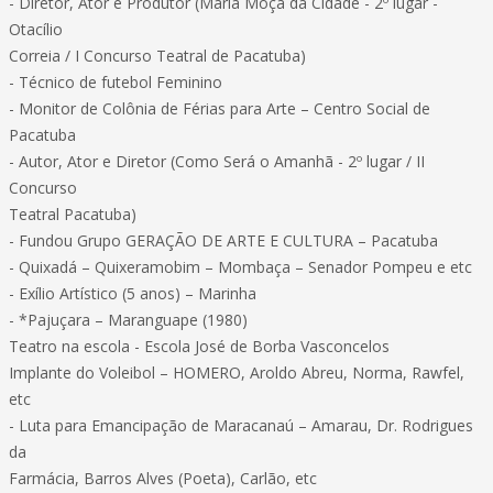
- Diretor, Ator e Produtor (Maria Moça da Cidade - 2º lugar -
Otacílio
Correia / I Concurso Teatral de Pacatuba)
- Técnico de futebol Feminino
- Monitor de Colônia de Férias para Arte – Centro Social de
Pacatuba
- Autor, Ator e Diretor (Como Será o Amanhã - 2º lugar / II
Concurso
Teatral Pacatuba)
- Fundou Grupo GERAÇÃO DE ARTE E CULTURA – Pacatuba
- Quixadá – Quixeramobim – Mombaça – Senador Pompeu e etc
- Exílio Artístico (5 anos) – Marinha
- *Pajuçara – Maranguape (1980)
Teatro na escola - Escola José de Borba Vasconcelos
Implante do Voleibol – HOMERO, Aroldo Abreu, Norma, Rawfel,
etc
- Luta para Emancipação de Maracanaú – Amarau, Dr. Rodrigues
da
Farmácia, Barros Alves (Poeta), Carlão, etc