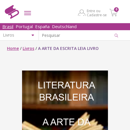
0
Entre ou
Cadastre-se
Brasil
Portugal
España
Deutschland
Home
/
Livros
/
A ARTE DA ESCRITA LEIA LIVRO