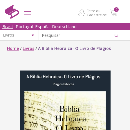
0
Entre ou
Cadastre-se
Brasil
Portugal
España
Deutschland
Home
/
Livros
/
A Biblia Hebraica- O Livro de Plágios