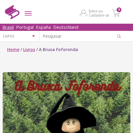
0
Entre ou
Cadastre-se
Brasil
Portugal
España
Deutschland
Home
/
Livros
/
A Bruxa Foforonda