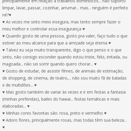
principalmente em relação a trabalhos domésticos... não suporto
limpar, lavar, passar, cozinhar, arrumar... mas... ninguém é perfeito
né?♥
♥ As vezes me sinto meio insegura, mas tento sempre fazer o
meu melhor e controlar essa insegurança ♥
♥ Quando gosto de uma pessoa, gosto pra valer, faço tudo o que
estiver ao meu alcance para que a amizade seja eterna ♥
♥ Talvez eu seja muito transparente, digo o que penso e o que
sinto, não consigo esconder quando estou triste, feliz, irritada, ou
magoada... não sei sorrir quando quero chorar... ♥
♥ Gosto de estudar, de assistir filmes, de animais de estimação,
de shopping, de cinema, de teatro,... não sou muito fã de baladas
e de multidões... ♥
♥ Mas gosto também de variar às vezes e ir em festas a fantasia
(minhas preferidas), bailes do hawai... festas temáticas e mais
elaboradas... ♥
♥ Minhas cores favoritas são: rosa, preto e vermelho ♥
♥ Adoro flores, principalmente rosas, mas todas têm sua beleza...
♥