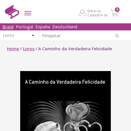
0
Entre ou
Cadastre-se
Brasil
Portugal
España
Deutschland
Home
/
Livros
/
A Caminho da Verdadeira Felicidade