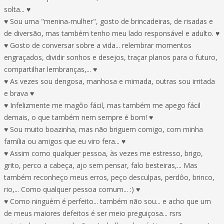
solta... ♥
♥ Sou uma "menina-mulher", gosto de brincadeiras, de risadas e
de diversão, mas também tenho meu lado responsável e adulto. ♥
♥ Gosto de conversar sobre a vida... relembrar momentos
engraçados, dividir sonhos e desejos, traçar planos para o futuro,
compartilhar lembranças,... ♥
♥ As vezes sou dengosa, manhosa e mimada, outras sou irritada
e brava ♥
♥ Infelizmente me magôo fácil, mas também me apego fácil
demais, o que também nem sempre é bom! ♥
♥ Sou muito boazinha, mas não briguem comigo, com minha
família ou amigos que eu viro fera... ♥
♥ Assim como qualquer pessoa, às vezes me estresso, brigo,
grito, perco a cabeça, ajo sem pensar, falo besteiras,... Mas
também reconheço meus erros, peço desculpas, perdôo, brinco,
rio,... Como qualquer pessoa comum... :) ♥
♥ Como ninguém é perfeito... também não sou... e acho que um
de meus maiores defeitos é ser meio preguiçosa... rsrs