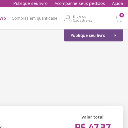
-
Publique seu livro
Acompanhe seus pedidos
Ajuda
0
Entre ou
ivro
Compras em quantidade
Cadastre-se
Publique seu livro
Valor total:
R$ 47,37
ão