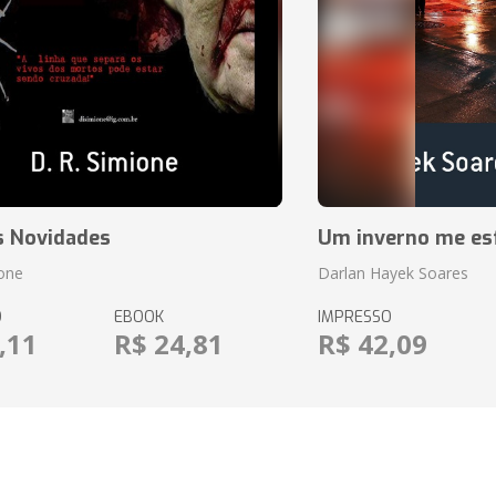
s Novidades
Um inverno me es
ione
Darlan Hayek Soares
O
EBOOK
IMPRESSO
,11
R$ 24,81
R$ 42,09