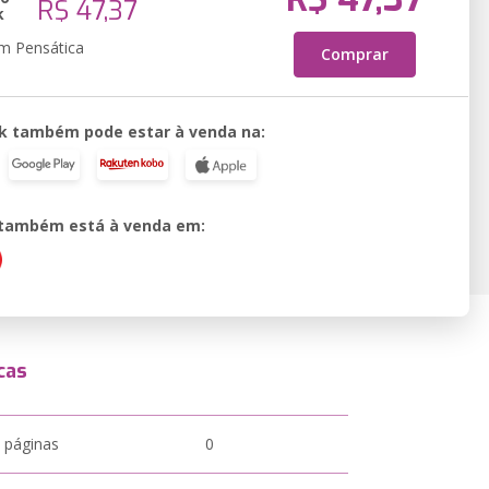
R$ 47,37
k
em Pensática
Comprar
k também pode estar à venda na:
o também está à venda em:
cas
 páginas
0