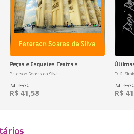
Peças e Esquetes Teatrais
Última
Peterson Soares da Silva
D. R. Sim
IMPRESSO
IMPRESS
R$ 41,58
R$ 41
ários