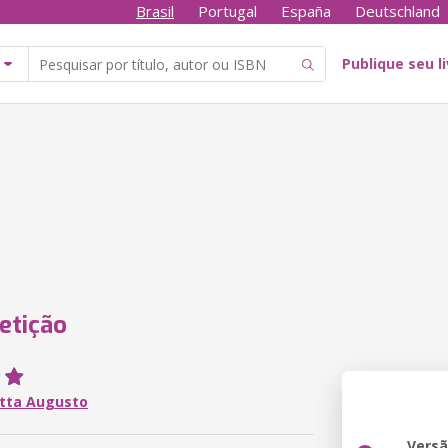
Brasil
Portugal
España
Deutschland
Publique seu l
etição
itta Augusto
Vers