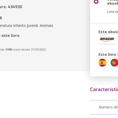
eboo
ivro: 434930
Leia 
s
eratura Infanto Juvenil, Animais
Este eboo
 este livro
ista
1109
vezes desde 21/03/2022
Este livr
Característi
Número de